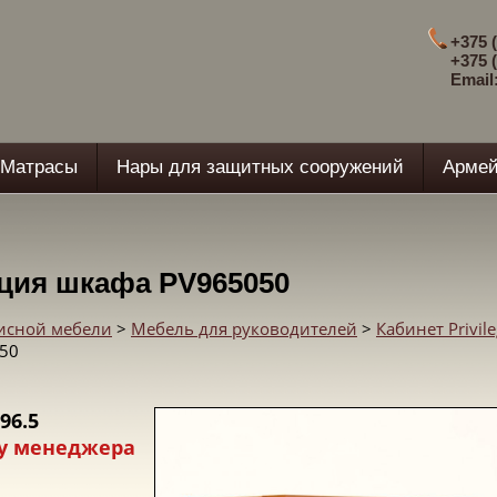
+375 (
+375 (
Email
Матрасы
Нары для защитных сооружений
Армей
ция шкафа PV965050
фисной мебели
>
Мебель для руководителей
>
Кабинет Privil
050
 96.5
у менеджера