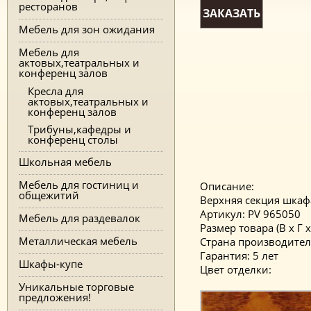
ресторанов
ЗАКАЗАТЬ
Мебель для зон ожидания
Мебель для
актовых,театральных и
конференц залов
Кресла для
актовых,театральных и
конференц залов
Трибуны,кафедры и
конференц столы
Школьная мебель
Мебель для гостиниц и
Описание:
общежитий
Верхняя секция шкаф
Артикул: PV 965050
Мебель для раздевалок
Размер товара (В x Г x
Металлическая мебель
Страна производител
Гарантия: 5 лет
Шкафы-купе
Цвет отделки:
Уникальные торговые
предложения!