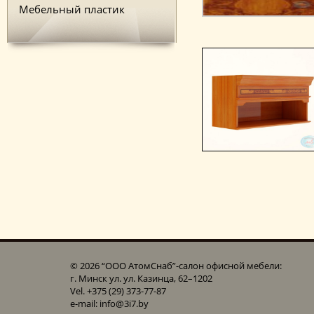
Мебельный пластик
© 2026 “ООО АтомСнаб”-cалон офисной мебели:
г. Минск ул. ул. Казинца, 62–1202
Vel. +375 (29) 373-77-87
e-mail: info@3i7.by