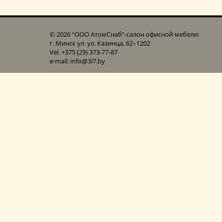
© 2026 “ООО АтомСнаб”-cалон офисной мебели:
г. Минск ул. ул. Казинца, 62–1202
Vel. +375 (29) 373-77-87
e-mail: info@3i7.by