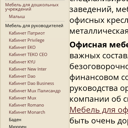
Мебель для дошкольных
заведений, ме
учреждений
Малыш
офисных кресла
Мебель для руководителей
металлическая
Кабинет Патриот
Кабинет Privilege
Офисная меб
Кабинет EKO
важных соста
Кабинет TEKO CEO
Кабинет KYU
безоговорочно
Кабинет New Inter
финансовом со
Кабинет Dao
Кабинет Dao Business
руководства о
Кабинет Mux Палисандр
компании об с
Кабинет Mux
Кабинет Romano
Мебель для о
Кабинет Monarch
быть очень до
Баден
Мюррен