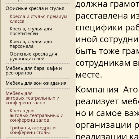
должна грамот
Офисные кресла и стулья
расставлена и
Кресла и стулья премиум
класса
специфики раб
Кресла, стулья для
посетителей
иной сотрудни
Кресла, стулья для
персонала
быть тоже гра
Офисные кресла для
руководителей
сотрудникам 
Мебель для бара, кафе и
месте.
ресторанов
Мебель для зон ожидания
Компания Атом
Мебель для
актовых,театральных и
реализует меб
конференц залов
но и самое ва
Кресла для
актовых,театральных и
конференц залов
организации р
Трибуны,кафедры и
конференц столы
реализации ка