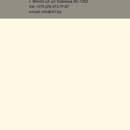
г. Минск ул. ул. Казинца, 62–1202
Vel. +375 (29) 373-77-87
e-mail: info@3i7.by