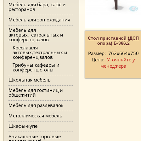
Мебель для бара, кафе и
ресторанов
Мебель для зон ожидания
Мебель для
актовых,театральных и
Стол приставной (ДСП
конференц залов
опора) Б-366.2
Кресла для
актовых,театральных и
Размер:
762х664х750
конференц залов
Цена:
Уточняйте у
Трибуны,кафедры и
менеджера
конференц столы
Школьная мебель
Мебель для гостиниц и
общежитий
Мебель для раздевалок
Металлическая мебель
Шкафы-купе
Уникальные торговые
предложения!