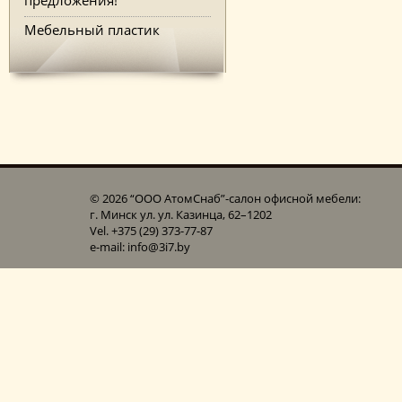
Мебельный пластик
© 2026 “ООО АтомСнаб”-cалон офисной мебели:
г. Минск ул. ул. Казинца, 62–1202
Vel. +375 (29) 373-77-87
e-mail: info@3i7.by