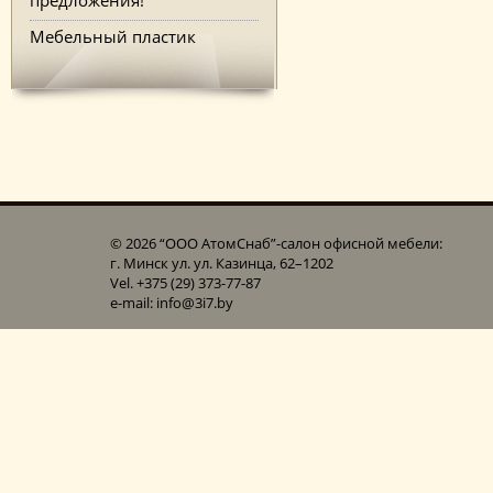
Мебельный пластик
© 2026 “ООО АтомСнаб”-cалон офисной мебели:
г. Минск ул. ул. Казинца, 62–1202
Vel. +375 (29) 373-77-87
e-mail: info@3i7.by