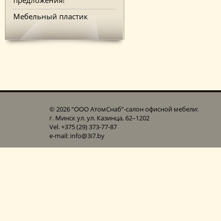
Мебельный пластик
© 2026 “ООО АтомСнаб”-cалон офисной мебели:
г. Минск ул. ул. Казинца, 62–1202
Vel. +375 (29) 373-77-87
e-mail: info@3i7.by