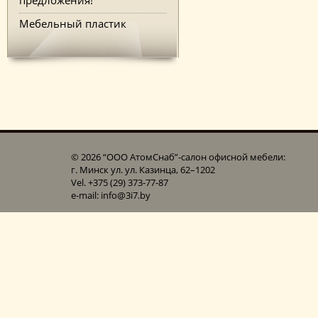
Мебельный пластик
© 2026 “ООО АтомСнаб”-cалон офисной мебели:
г. Минск ул. ул. Казинца, 62–1202
Vel. +375 (29) 373-77-87
e-mail: info@3i7.by