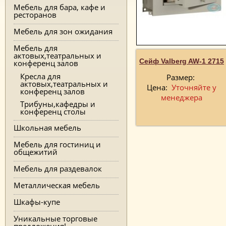
Мебель для бара, кафе и
ресторанов
Мебель для зон ожидания
Мебель для
актовых,театральных и
Сейф Valberg AW-1 2715
конференц залов
Кресла для
Размер:
актовых,театральных и
Цена:
Уточняйте у
конференц залов
менеджера
Трибуны,кафедры и
конференц столы
Школьная мебель
Мебель для гостиниц и
общежитий
Мебель для раздевалок
Металлическая мебель
Шкафы-купе
Уникальные торговые
предложения!