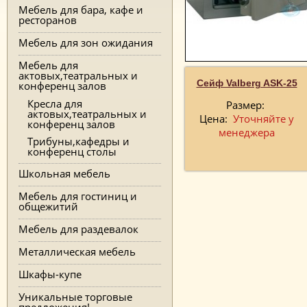
Мебель для бара, кафе и
ресторанов
Мебель для зон ожидания
Мебель для
актовых,театральных и
Сейф Valberg ASK-25
конференц залов
Кресла для
Размер:
актовых,театральных и
Цена:
Уточняйте у
конференц залов
менеджера
Трибуны,кафедры и
конференц столы
Школьная мебель
Мебель для гостиниц и
общежитий
Мебель для раздевалок
Металлическая мебель
Шкафы-купе
Уникальные торговые
предложения!