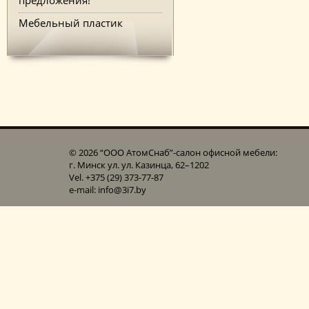
Мебельный пластик
© 2026 “ООО АтомСнаб”-cалон офисной мебели:
г. Минск ул. ул. Казинца, 62–1202
Vel. +375 (29) 373-77-87
e-mail: info@3i7.by