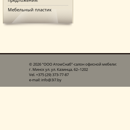
Мебельный пластик
© 2026 “ООО АтомСнаб”-cалон офисной мебели:
г. Минск ул. ул. Казинца, 62–1202
Vel. +375 (29) 373-77-87
e-mail: info@3i7.by