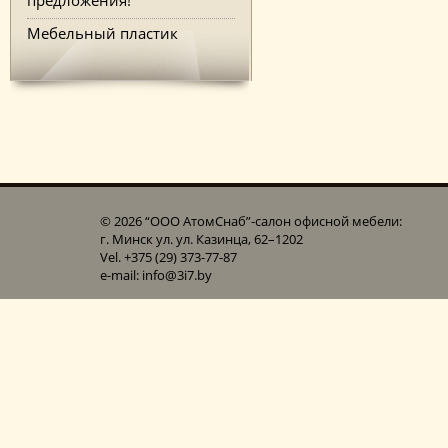
Мебельный пластик
© 2026 “ООО АтомСнаб”-cалон офисной мебели:
г. Минск ул. ул. Казинца, 62–1202
Vel. +375 (29) 373-77-87
e-mail: info@3i7.by