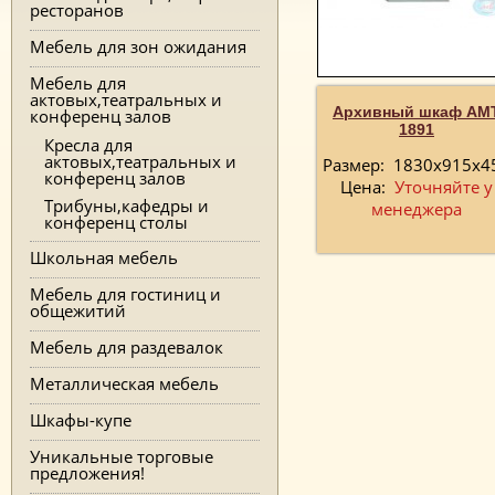
ресторанов
Мебель для зон ожидания
Мебель для
актовых,театральных и
Архивный шкаф AM
конференц залов
1891
Кресла для
актовых,театральных и
Размер:
1830x915x4
конференц залов
Цена:
Уточняйте у
Трибуны,кафедры и
менеджера
конференц столы
Школьная мебель
Мебель для гостиниц и
общежитий
Мебель для раздевалок
Металлическая мебель
Шкафы-купе
Уникальные торговые
предложения!