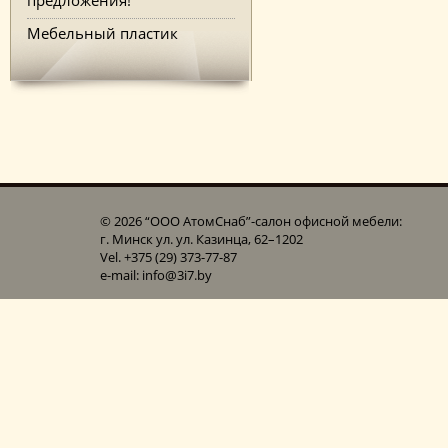
Мебельный пластик
© 2026 “ООО АтомСнаб”-cалон офисной мебели:
г. Минск ул. ул. Казинца, 62–1202
Vel. +375 (29) 373-77-87
e-mail: info@3i7.by