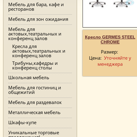
Мебель для бара, кафе и
ресторанов
Мебель для зон ожидания
Мебель для
актовых,театральных и
Кресло GERMES STEEL
конференц залов
CHROME
Кресла для
актовых,театральных и
Размер:
конференц залов
Цена:
Уточняйте у
Трибуны,кафедры и
менеджера
конференц столы
Школьная мебель
Мебель для гостиниц и
общежитий
Мебель для раздевалок
Металлическая мебель
Шкафы-купе
Уникальные торговые
предложения!