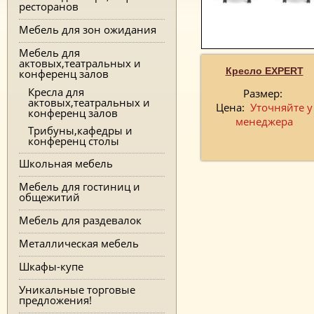
ресторанов
Мебель для зон ожидания
Мебель для
актовых,театральных и
Кресло EXPERT
конференц залов
Кресла для
Размер:
актовых,театральных и
Цена:
Уточняйте у
конференц залов
менеджера
Трибуны,кафедры и
конференц столы
Школьная мебель
Мебель для гостиниц и
общежитий
Мебель для раздевалок
Металлическая мебель
Шкафы-купе
Уникальные торговые
предложения!