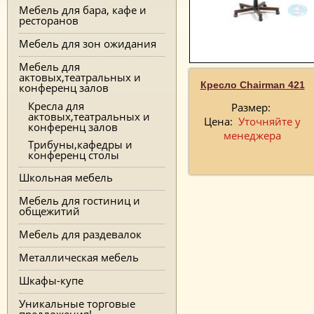
Мебель для бара, кафе и
ресторанов
Мебель для зон ожидания
Мебель для
актовых,театральных и
Кресло Chairman 421
конференц залов
Кресла для
Размер:
актовых,театральных и
Цена:
Уточняйте у
конференц залов
менеджера
Трибуны,кафедры и
конференц столы
Школьная мебель
Мебель для гостиниц и
общежитий
Мебель для раздевалок
Металлическая мебель
Шкафы-купе
Уникальные торговые
предложения!