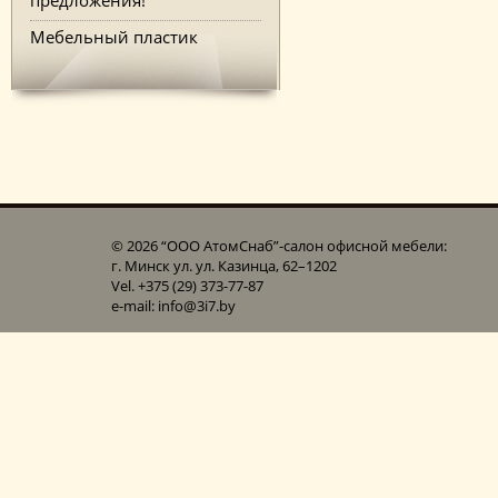
Мебельный пластик
© 2026 “ООО АтомСнаб”-cалон офисной мебели:
г. Минск ул. ул. Казинца, 62–1202
Vel. +375 (29) 373-77-87
e-mail: info@3i7.by