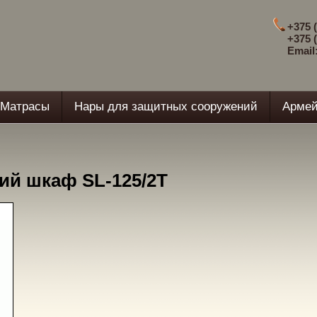
+375 (
+375 (
Email
Матрасы
Нары для защитных сооружений
Армей
ий шкаф SL-125/2T