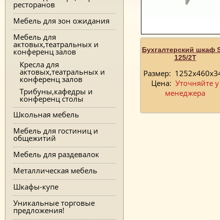
ресторанов
Мебель для зон ожидания
Мебель для
актовых,театральных и
Бухгалтерский шкаф 
конференц залов
125/2T
Кресла для
актовых,театральных и
Размер:
1252x460x3
конференц залов
Цена:
Уточняйте у
Трибуны,кафедры и
менеджера
конференц столы
Школьная мебель
Мебель для гостиниц и
общежитий
Мебель для раздевалок
Металлическая мебель
Шкафы-купе
Уникальные торговые
предложения!