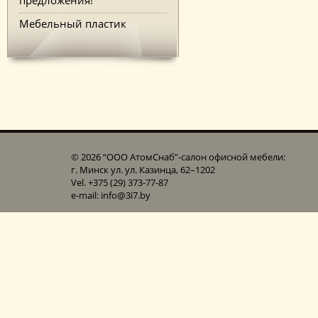
Мебельный пластик
© 2026 “ООО АтомСнаб”-cалон офисной мебели:
г. Минск ул. ул. Казинца, 62–1202
Vel. +375 (29) 373-77-87
e-mail: info@3i7.by