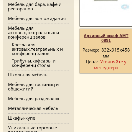
Мебель для бара, кафе и
ресторанов
Мебель для зон ожидания
Мебель для
актовых,театральных и
Архивный шкаф AMT
конференц залов
0891
Кресла для
актовых,театральных и
Размер:
832x915x458
конференц залов
мм
Трибуны,кафедры и
Цена:
Уточняйте у
конференц столы
менеджера
Школьная мебель
Мебель для гостиниц и
общежитий
Мебель для раздевалок
Металлическая мебель
Шкафы-купе
Уникальные торговые
предложения!