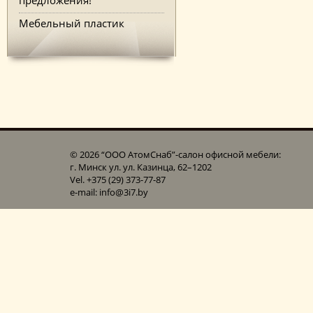
Мебельный пластик
© 2026 “ООО АтомСнаб”-cалон офисной мебели:
г. Минск ул. ул. Казинца, 62–1202
Vel. +375 (29) 373-77-87
e-mail: info@3i7.by