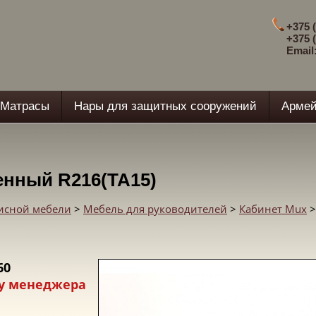
+375 (
+375 (
Email
Матрасы
Нары для защитных сооружений
Армей
енный R216(TA15)
фисной мебели
>
Мебель для руководителей
>
Кабинет Mux
>
60
у менеджера