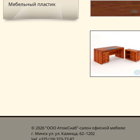
Мебельный пластик
© 2026 “ООО АтомСнаб”-cалон офисной мебели:
г. Минск ул. ул. Казинца, 62–1202
Vel. +375 (29) 373-77-87