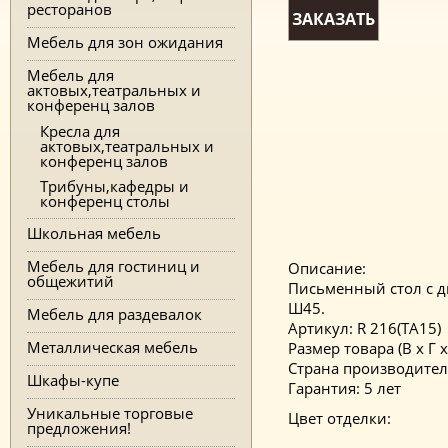
ресторанов
ЗАКАЗАТЬ
Мебель для зон ожидания
Мебель для
актовых,театральных и
конференц залов
Кресла для
актовых,театральных и
конференц залов
Трибуны,кафедры и
конференц столы
Школьная мебель
Мебель для гостиниц и
Описание:
общежитий
Письменный стол c д
Ш45.
Мебель для раздевалок
Артикул: R 216(TA15)
Металлическая мебель
Размер товара (В x Г x
Страна производител
Шкафы-купе
Гарантия: 5 лет
Уникальные торговые
Цвет отделки:
предложения!