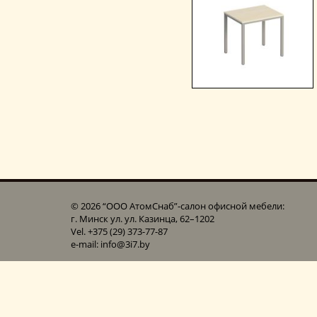
© 2026 “ООО АтомСнаб”-cалон офисной мебели:
г. Минск ул. ул. Казинца, 62–1202
Vel. +375 (29) 373-77-87
e-mail: info@3i7.by