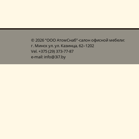
© 2026 “ООО АтомСнаб”-cалон офисной мебели:
г. Минск ул. ул. Казинца, 62–1202
Vel. +375 (29) 373-77-87
e-mail: info@3i7.by