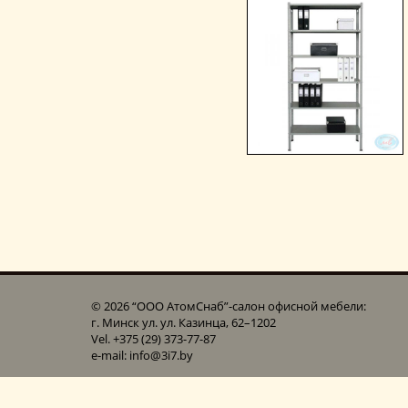
© 2026 “ООО АтомСнаб”-cалон офисной мебели:
г. Минск ул. ул. Казинца, 62–1202
Vel. +375 (29) 373-77-87
e-mail: info@3i7.by