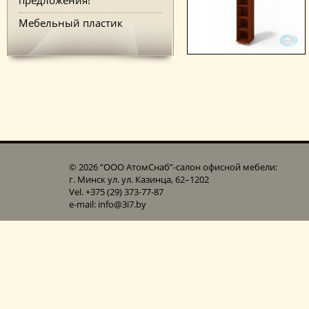
Мебельный пластик
© 2026 “ООО АтомСнаб”-cалон офисной мебели:
г. Минск ул. ул. Казинца, 62–1202
Vel. +375 (29) 373-77-87
e-mail: info@3i7.by