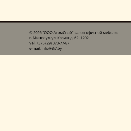
© 2026 “ООО АтомСнаб”-cалон офисной мебели:
г. Минск ул. ул. Казинца, 62–1202
Vel. +375 (29) 373-77-87
e-mail: info@3i7.by