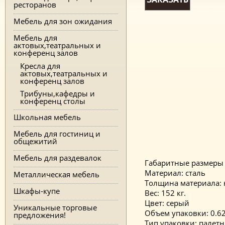
ресторанов
Мебель для зон ожидания
Мебель для
актовых,театральных и
конференц залов
Кресла для
актовых,театральных и
конференц залов
Трибуны,кафедры и
конференц столы
Школьная мебель
Мебель для гостиниц и
общежитий
Мебель для раздевалок
Габаритные размеры 
Материал: сталь
Металлическая мебель
Толщина материала: н
Шкафы-купе
Вес: 152 кг.
Цвет: серый
Уникальные торговые
Объем упаковки: 0.6
предложения!
Тип упаковки: палет