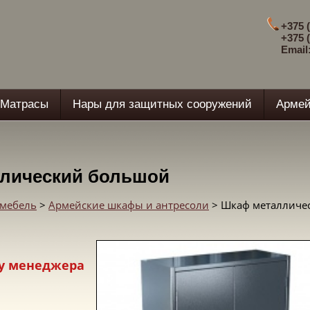
+375 (
+375 (
Email
Матрасы
Нары для защитных сооружений
Армей
лический большой
 мебель
>
Армейские шкафы и антресоли
> Шкаф металличе
у менеджера