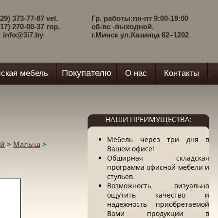
29) 373-77-87 vel.
Гр. работы:пн-пт 9:00-19:00
17) 270-00-37 гор.
сб-вс -выходной.
: info@3i7.by
г.Минск ул.Казинца 62–1202
Покупателю
ская мебель
О нас
Контакты
НАШИ ПРЕИМУЩЕСТВА:
Мебель через три дня в
ий
>
Малыш
>
Вашем офисе!
Обширная складская
программа офисной мебели и
стульев.
Возможность визуально
ощутить качество и
надежность приобретаемой
Вами продукции в