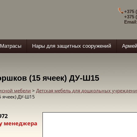
+375 (
+375 (
Email
Матрасы
Нары для защитных сооружений
Армей
ршков (15 ячеек) ДУ-Ш15
фисной мебели
>
Детская мебель для дошкольных учрежден
5 ячеек) ДУ-Ш15
972
у менеджера