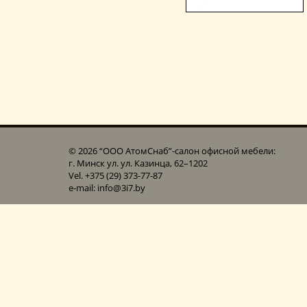
© 2026 “ООО АтомСнаб”-cалон офисной мебели:
г. Минск ул. ул. Казинца, 62–1202
Vel. +375 (29) 373-77-87
e-mail: info@3i7.by