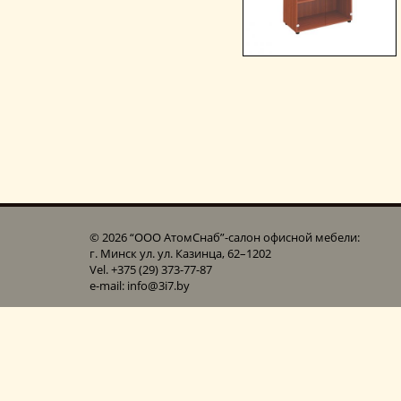
© 2026 “ООО АтомСнаб”-cалон офисной мебели:
г. Минск ул. ул. Казинца, 62–1202
Vel. +375 (29) 373-77-87
e-mail: info@3i7.by