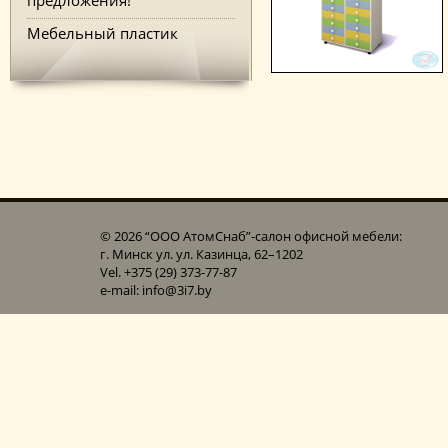
Мебельный пластик
© 2026 “ООО АтомСнаб”-cалон офисной мебели:
г. Минск ул. ул. Казинца, 62–1202
Vel. +375 (29) 373-77-87
e-mail: info@3i7.by