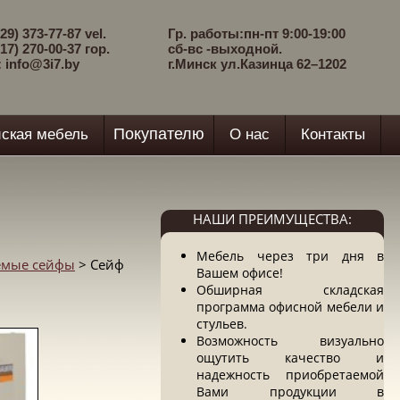
29) 373-77-87 vel.
Гр. работы:пн-пт 9:00-19:00
17) 270-00-37 гор.
сб-вс -выходной.
: info@3i7.by
г.Минск ул.Казинца 62–1202
Покупателю
ская мебель
О нас
Контакты
НАШИ ПРЕИМУЩЕСТВА:
Мебель через три дня в
емые сейфы
> Сейф
Вашем офисе!
Обширная складская
программа офисной мебели и
стульев.
Возможность визуально
ощутить качество и
надежность приобретаемой
Вами продукции в