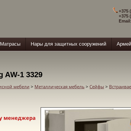
+375 (
+375 (
Email
Матрасы
Нары для защитных сооружений
Армей
g AW-1 3329
фисной мебели
>
Металлическая мебель
>
Сейфы
>
Встраива
у менеджера