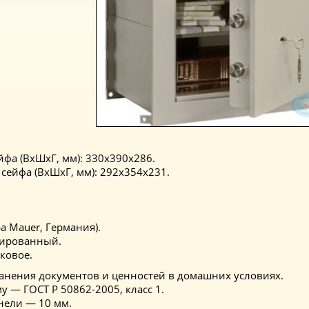
фа (ВхШхГ, мм): 330х390х286.
сейфа (ВхШхГ, мм): 292х354х231.
a Mauer, Германия).
рированный.
ковое.
анения документов и ценностей в домашних условиях.
у — ГОСТ Р 50862-2005, класс 1.
нели — 10 мм.