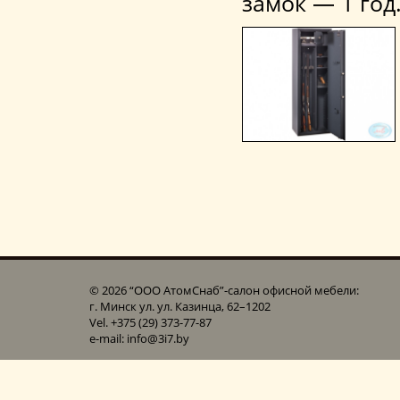
замок — 1 год
© 2026 “ООО АтомСнаб”-cалон офисной мебели:
г. Минск ул. ул. Казинца, 62–1202
Vel. +375 (29) 373-77-87
e-mail: info@3i7.by