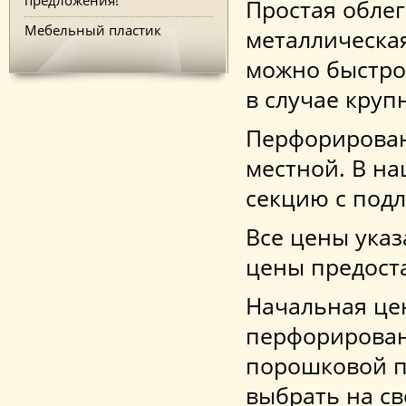
Простая обле
Мебельный пластик
металлическая
можно быстро 
в случае круп
Перфорированн
местной. В на
секцию c под
Все цены ука
цены предоста
Начальная це
перфорирован
порошковой п
выбрать на св