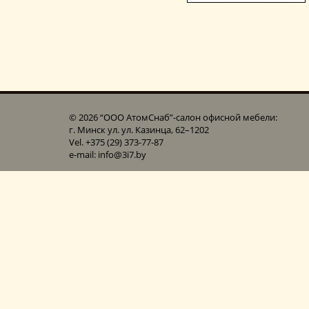
© 2026 “ООО АтомСнаб”-cалон офисной мебели:
г. Минск ул. ул. Казинца, 62–1202
Vel. +375 (29) 373-77-87
e-mail: info@3i7.by