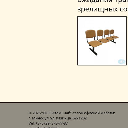
зрелищных со
© 2026 “ООО АтомСнаб”-cалон офисной мебели:
г. Минск ул. ул. Казинца, 62–1202
Vel. +375 (29) 373-77-87