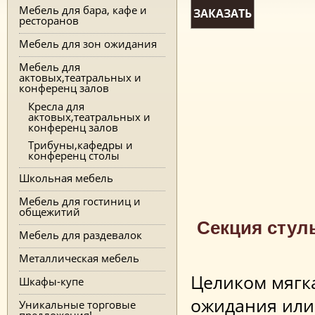
Мебель для бара, кафе и
ЗАКАЗАТЬ
ресторанов
Мебель для зон ожидания
Мебель для
актовых,театральных и
конференц залов
Кресла для
актовых,театральных и
конференц залов
Трибуны,кафедры и
конференц столы
Школьная мебель
Мебель для гостиниц и
общежитий
Секция стуль
Мебель для раздевалок
Металлическая мебель
Целиком мягка
Шкафы-купе
ожидания или
Уникальные торговые
предложения!