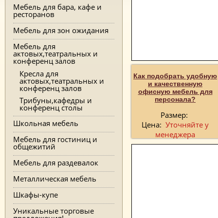
Мебель для бара, кафе и
ресторанов
Мебель для зон ожидания
Мебель для
актовых,театральных и
конференц залов
Кресла для
Как подобрать удобную
актовых,театральных и
и качественную
конференц залов
офисную мебель для
персонала?
Трибуны,кафедры и
конференц столы
Размер:
Школьная мебель
Цена:
Уточняйте у
менеджера
Мебель для гостиниц и
общежитий
Мебель для раздевалок
Металлическая мебель
Шкафы-купе
Уникальные торговые
предложения!