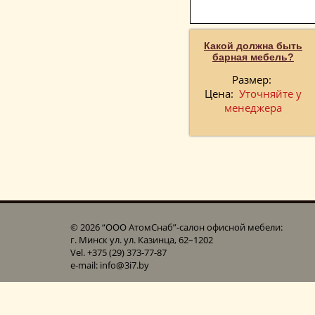
Какой должна быть
барная мебель?
Размер:
Цена:
Уточняйте у
менеджера
© 2026 “ООО АтомСнаб”-cалон офисной мебели:
г. Минск ул. ул. Казинца, 62–1202
Vel. +375 (29) 373-77-87
e-mail: info@3i7.by