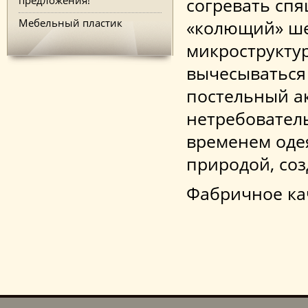
согревать спя
Мебельный пластик
«колющий» ше
микрострукту
вычесываться 
постельный ак
нетребователь
временем оде
природой, соз
Фабричное ка