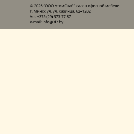
© 2026 “ООО АтомСнаб”-cалон офисной мебели:
г. Минск ул. ул. Казинца, 62–1202
Vel. +375 (29) 373-77-87
e-mail: info@3i7.by