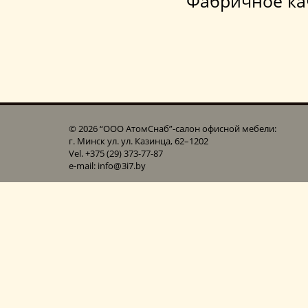
Фабричное ка
© 2026 “ООО АтомСнаб”-cалон офисной мебели:
г. Минск ул. ул. Казинца, 62–1202
Vel. +375 (29) 373-77-87
e-mail: info@3i7.by