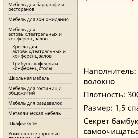
Мебель для бара, кафе и
ресторанов
Мебель для зон ожидания
Мебель для
актовых,театральных и
конференц залов
Кресла для
актовых,театральных и
конференц залов
Трибуны,кафедры и
конференц столы
Наполнитель:
Школьная мебель
волокно
Мебель для гостиниц и
Плотность: 30
общежитий
Мебель для раздевалок
Размер: 1,5 с
Металлическая мебель
Секрет бамбук
Шкафы-купе
самоочищатьс
Уникальные торговые
предложения!