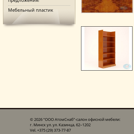
Мебельный пластик
© 2026 “ООО АтомСнаб”-cалон офисной мебели:
г. Минск ул. ул. Казинца, 62–1202
Vel. +375 (29) 373-77-87