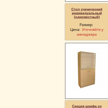
Стол ученический
индивидуальный
(одноместный)
Размер:
Цена:
Уточняйте у
менеджера
Секция шкафа со