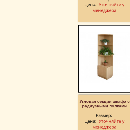
Цена:
Уточняйте у
менеджера
Угловая секция шкафа с
радиусными полками
Размер:
Цена:
Уточняйте у
менеджера