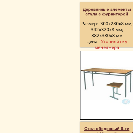
Деревянные элементы
стула с фурнитурой
Размер:
300х280х8 мм;
342х320х8 мм;
382х380х8 мм
Цена:
Уточняйте у
менеджера
Стол обеденный 6-ти