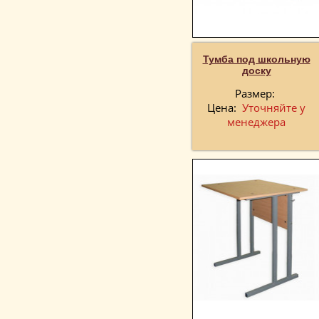
Тумба под школьную
доску
Размер:
Цена:
Уточняйте у
менеджера