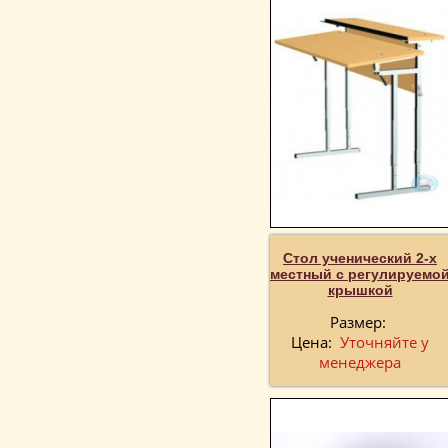
Стол ученический 2-х
местный с регулируемо
крышкой
Размер:
Цена:
Уточняйте у
менеджера