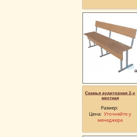
Скамья аудиторная 2-х
местная
Размер:
Цена:
Уточняйте у
менеджера