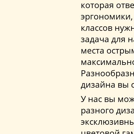
которая отв
эргономики,
классов нуж
задача для н
места остры
максимально
Разнообразн
дизайна вы 
У нас вы мо
разного диз
эксклюзивны
цветовой га