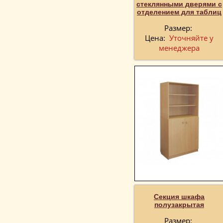
стеклянными дверями с
отделением для таблиц
Размер:
Цена:
Уточняйте у
менеджера
Секция шкафа
полузакрытая
Размер: