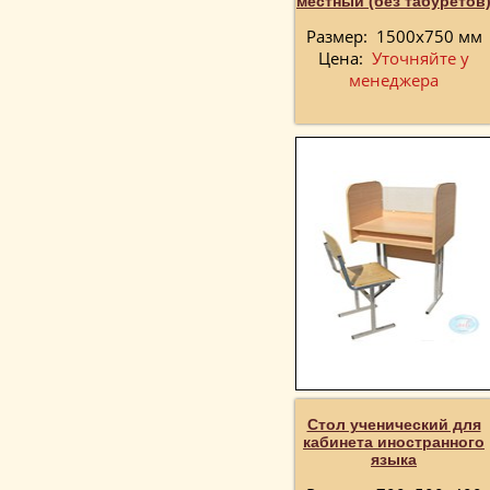
местный (без табуретов
Размер:
1500х750 мм
Цена:
Уточняйте у
менеджера
Стол ученический для
кабинета иностранного
языка