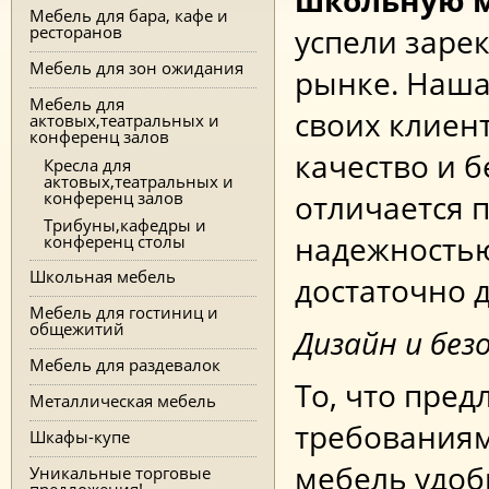
школьную м
Мебель для бара, кафе и
ресторанов
успели заре
Мебель для зон ожидания
рынке. Наша
Мебель для
своих клиен
актовых,театральных и
конференц залов
качество и 
Кресла для
актовых,театральных и
конференц залов
отличается 
Трибуны,кафедры и
надежностью
конференц столы
Школьная мебель
достаточно 
Мебель для гостиниц и
общежитий
Дизайн и бе
Мебель для раздевалок
То, что пред
Металлическая мебель
требованиям
Шкафы-купе
мебель удоб
Уникальные торговые
предложения!