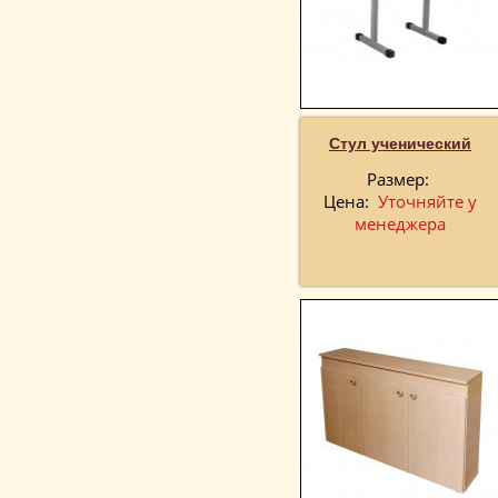
Стул ученический
Размер:
Цена:
Уточняйте у
менеджера