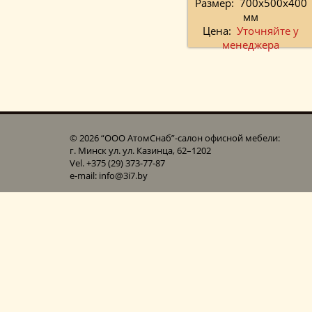
Размер:
700х500х400
мм
Цена:
Уточняйте у
менеджера
© 2026 “ООО АтомСнаб”-cалон офисной мебели:
г. Минск ул. ул. Казинца, 62–1202
Vel. +375 (29) 373-77-87
e-mail: info@3i7.by