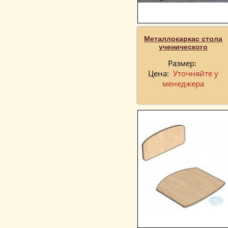
Металлокаркас стола
ученического
Размер:
Цена:
Уточняйте у
менеджера