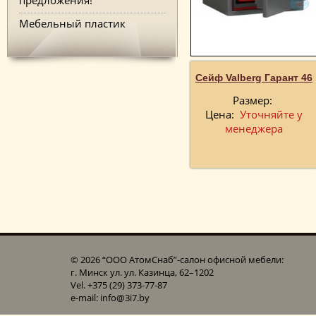
Мебельный пластик
Сейф Valberg Гарант 46
Размер:
Цена:
Уточняйте у
менеджера
© 2026 “ООО АтомСнаб”-cалон офисной мебели:
г. Минск ул. ул. Казинца, 62–1202
Vel. +375 (29) 373-77-87
e-mail: info@3i7.by