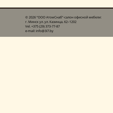
© 2026 “ООО АтомСнаб”-cалон офисной мебели:
г. Минск ул. ул. Казинца, 62–1202
Vel. +375 (29) 373-77-87
e-mail: info@3i7.by