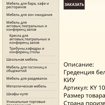
Мебель для бара, кафе и
ЗАКАЗАТЬ
ресторанов
Мебель для зон ожидания
Мебель для
актовых,театральных и
конференц залов
Кресла для
актовых,театральных и
конференц залов
Трибуны,кафедры и
конференц столы
Школьная мебель
Описание:
Мебель для гостиниц и
общежитий
Греденция бел
Мебель для раздевалок
КИУ
Металлическая мебель
Артикул: KY 1
Шкафы-купе
Размер товара (
Уникальные торговые
Страна произв
предложения!