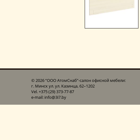
© 2026 “ООО АтомСнаб”-cалон офисной мебели:
г. Минск ул. ул. Казинца, 62–1202
Vel. +375 (29) 373-77-87
e-mail: info@3i7.by