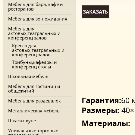
Мебель для бара, кафе и
ресторанов
ЗАКАЗАТЬ
Мебель для зон ожидания
Мебель для
актовых,театральных и
конференц залов
Кресла для
актовых,театральных и
конференц залов
Трибуны,кафедры и
конференц столы
Школьная мебель
Мебель для гостиниц и
общежитий
Гарантия:
60 
Мебель для раздевалок
Размеры:
40×
Металлическая мебель
Шкафы-купе
Материалы:
Уникальные торговые
предложения!