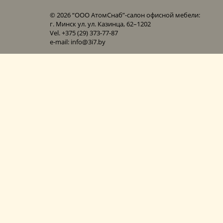
© 2026 “ООО АтомСнаб”-cалон офисной мебели:
г. Минск ул. ул. Казинца, 62–1202
Vel. +375 (29) 373-77-87
e-mail: info@3i7.by