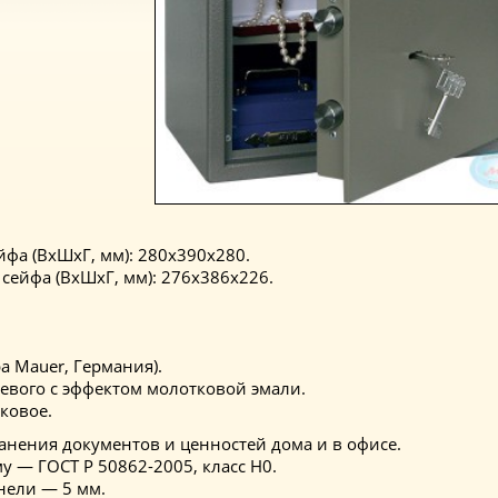
фа (ВхШхГ, мм): 280x390x280.
сейфа (ВхШхГ, мм): 276х386х226.
a Mauer, Германия).
невого с эффектом молотковой эмали.
ковое.
анения документов и ценностей дома и в офисе.
у — ГОСТ Р 50862-2005, класс Н0.
нели — 5 мм.