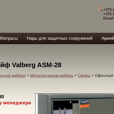
+375 (
+375 (
Email
Матрасы
Нары для защитных сооружений
Армей
йф Valberg ASM-28
фисной мебели
>
Металлическая мебель
>
Сейфы
> Офисный 
80
у менеджера