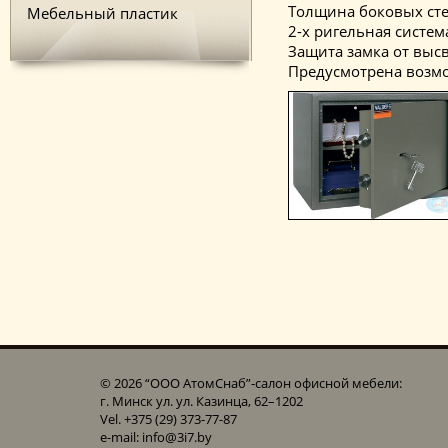
Толщина боковых сте
Мебельный пластик
2-х ригельная систем
Защита замка от выс
Предусмотрена возмо
© 2026 “ООО АтомСнаб”-cалон офисной мебели:
г. Минск ул. ул. Казинца, 62–1202
Vel. +375 (29) 373-77-87
e-mail: info@3i7.by