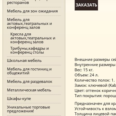
ресторанов
ЗАКАЗАТЬ
Мебель для зон ожидания
Мебель для
актовых,театральных и
конференц залов
Кресла для
актовых,театральных и
конференц залов
Трибуны,кафедры и
конференц столы
Внешние размеры сей
Школьная мебель
Внутренние размеры 
Мебель для гостиниц и
Вес: 15 кг.
общежитий
Объем: 24 л.
Количество полок: 1.
Мебель для раздевалок
Замок: ключевой (Kab
Металлическая мебель
Цвет: оттенок корич
Тип покрытия: порош
Шкафы-купе
Предназначен для хр
Уникальные торговые
Устойчивость к взлом
предложения!
Толщина лицевой па