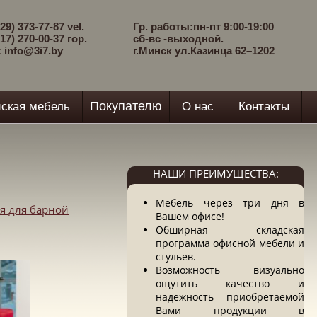
29) 373-77-87 vel.
Гр. работы:пн-пт 9:00-19:00
17) 270-00-37 гор.
сб-вс -выходной.
: info@3i7.by
г.Минск ул.Казинца 62–1202
Покупателю
ская мебель
О нас
Контакты
НАШИ ПРЕИМУЩЕСТВА:
Мебель через три дня в
я для барной
Вашем офисе!
Обширная складская
программа офисной мебели и
стульев.
Возможность визуально
ощутить качество и
надежность приобретаемой
Вами продукции в