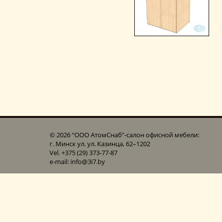
© 2026 “ООО АтомСнаб”-cалон офисной мебели:
г. Минск ул. ул. Казинца, 62–1202
Vel. +375 (29) 373-77-87
e-mail: info@3i7.by