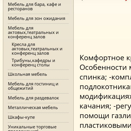
Мебель для бара, кафе и
ресторанов
Мебель для зон ожидания
Мебель для
актовых,театральных и
конференц залов
Кресла для
актовых,театральных и
конференц залов
Комфортное кр
Трибуны,кафедры и
конференц столы
Особенности 
Школьная мебель
спинка; -ком
Мебель для гостиниц и
подлокотника
общежитий
модификациях
Мебель для раздевалок
качания; -рег
Металлическая мебель
помощи газлиф
Шкафы-купе
пластиковыми
Уникальные торговые
предложения!