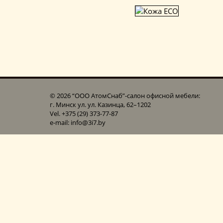
© 2026 “ООО АтомСнаб”-cалон офисной мебели:
г. Минск ул. ул. Казинца, 62–1202
Vel. +375 (29) 373-77-87
e-mail: info@3i7.by