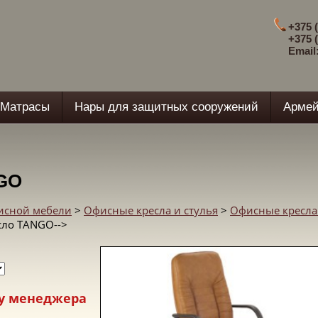
+375 (
+375 (
Email
Матрасы
Нары для защитных сооружений
Армей
GO
фисной мебели
>
Офисные кресла и стулья
>
Офисные кресла
сло TANGO-->
у менеджера