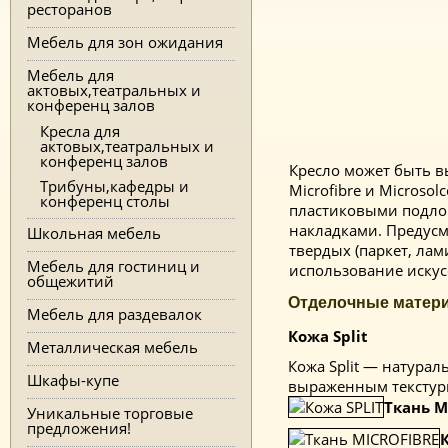
ресторанов
Мебель для зон ожидания
Мебель для
актовых,театральных и
конференц залов
Кресла для
актовых,театральных и
конференц залов
Кресло может быть вы
Трибуны,кафедры и
Microfibre и Microso
конференц столы
пластиковыми подло
накладками. Предусм
Школьная мебель
твердых (паркет, лам
Мебель для гостиниц и
использование искус
общежитий
Отделочные матер
Мебель для раздевалок
Кожа Split
Металлическая мебель
Кожа Split — натурал
Шкафы-купе
выраженным текстур
Ткань M
Уникальные торговые
предложения!