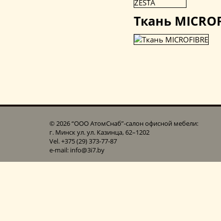
Ткань MICRO
© 2026 “ООО АтомСнаб”-cалон офисной мебели:
г. Минск ул. ул. Казинца, 62–1202
Vel. +375 (29) 373-77-87
e-mail: info@3i7.by