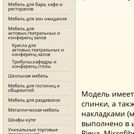
Мебель для бара, кафе и
ресторанов
Мебель для зон ожидания
Мебель для
актовых,театральных и
конференц залов
Кресла для
актовых,театральных и
конференц залов
Трибуны,кафедры и
конференц столы
Школьная мебель
Мебель для гостиниц и
общежитий
Модель имеет
Мебель для раздевалок
спинки, а так
Металлическая мебель
накладками (
Шкафы-купе
выполнено в и
Уникальные торговые
Pieva, Microfi
предложения!