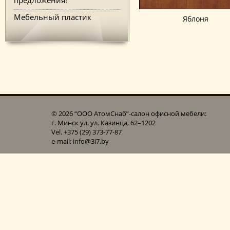
Мебельный пластик
Яблоня
© 2026 “ООО АтомСнаб”-cалон офисной мебели:
г. Минск ул. ул. Казинца, 62–1202
Vel. +375 (29) 373-77-87
e-mail: info@3i7.by