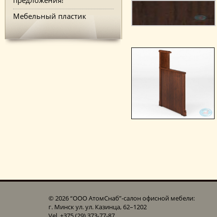
Мебельный пластик
© 2026 “ООО АтомСнаб”-cалон офисной мебели:
г. Минск ул. ул. Казинца, 62–1202
Vel. +375 (29) 373-77-87