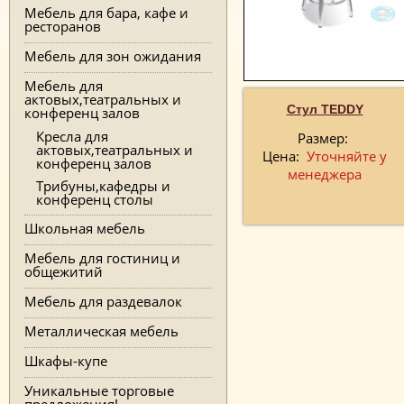
Мебель для бара, кафе и
ресторанов
Мебель для зон ожидания
Мебель для
актовых,театральных и
Стул TEDDY
конференц залов
Кресла для
Размер:
актовых,театральных и
Цена:
Уточняйте у
конференц залов
менеджера
Трибуны,кафедры и
конференц столы
Школьная мебель
Мебель для гостиниц и
общежитий
Мебель для раздевалок
Металлическая мебель
Шкафы-купе
Уникальные торговые
предложения!