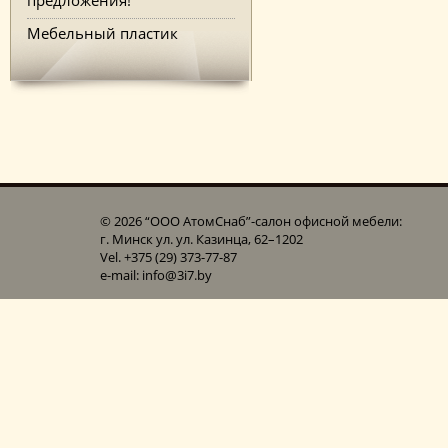
Мебельный пластик
© 2026 “ООО АтомСнаб”-cалон офисной мебели:
г. Минск ул. ул. Казинца, 62–1202
Vel. +375 (29) 373-77-87
e-mail: info@3i7.by